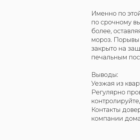
Именно по это
по срочному в
более, оставля
мороз. Порывы 
закрыто на за
печальным пос
Выводы:
Уезжая из квар
Регулярно про
контролируйте,
Контакты дове
компании дома