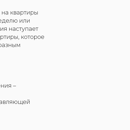
 на квартиры
неделю или
вия наступает
ртиры, которое
 разным
ния –
равляющей