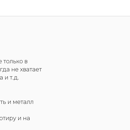
 только в
гда не хватает
 и т.д.
ть и металл
ртиру и на