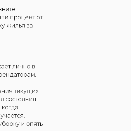
вните
или процент от
ку жилья за
ает лично в
рендаторам.
ения текущих
ля состояния
 когда
учается,
уборку и опять