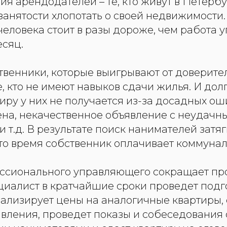
ия арендодателей – те, кто живут в Петербу
занятости хлопотать о своей недвижимости
человека стоит в разы дороже, чем работа
есяц.
твенники, которые выигрывают от доверите
е, кто не имеют навыков сдачи жилья. И дол
ру у них не получается из-за досадных ош
на, некачественное объявление с неудачн
 т.д. В результате поиск нанимателей затя
то время собственник оплачивает коммунал
сионального управляющего сокращает про
ециалист в кратчайшие сроки проведет подг
ализирует цены на аналогичные квартиры, 
вления, проведет показы и собеседования 