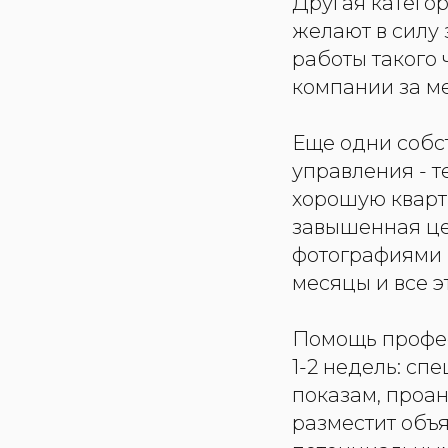
Другая категор
желают в силу 
работы такого 
компании за м
Еще одни собс
управления - т
хорошую кварти
завышенная це
фотографиями и
месяцы и все э
Помощь профес
1-2 недель: сп
показам, проан
разместит объя