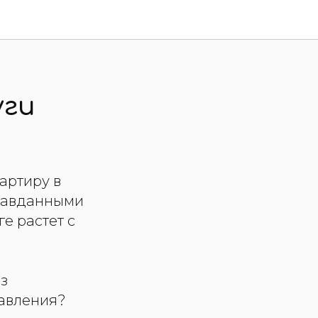
уги
артиру в
правданными
е растет с
из
равления?