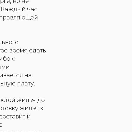
рге, но не
. Каждый час
 управляющей
льного
гое время сдать
ибок:
ыми
гивается на
ьную плату.
стой жилья до
отовку жилья к
составит и
с