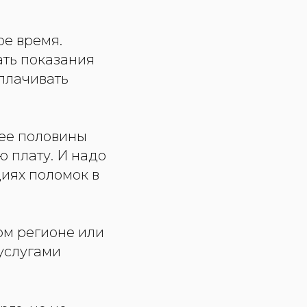
е время.
ать показания
оплачивать
лее половины
 плату. И надо
циях поломок в
ом регионе или
 услугами