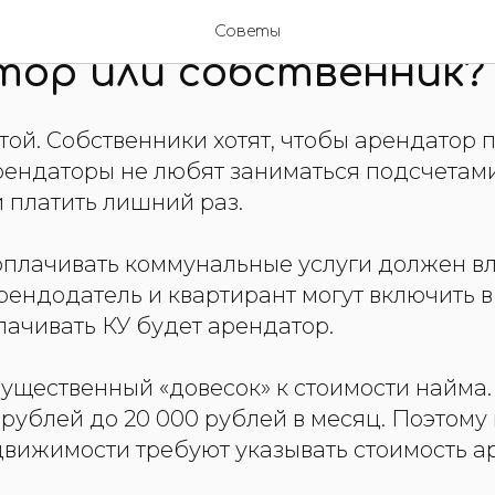
тит за коммунальные 
Советы
тор или собственник?
ой. Собственники хотят, чтобы арендатор п
рендаторы не любят заниматься подсчетам
и платить лишний раз.
оплачивать коммунальные услуги должен в
рендодатель и квартирант могут включить в
лачивать КУ будет арендатор.
существенный «довесок» к стоимости найм
 рублей до 20 000 рублей в месяц. Поэтому
движимости требуют указывать стоимость а