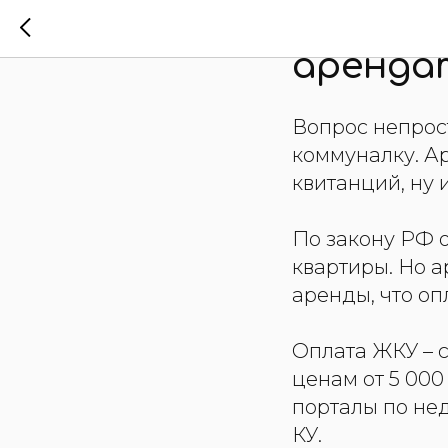
Кто пла
аренда
Вопрос непрост
коммуналку. А
квитанций, ну 
По закону РФ 
квартиры. Но а
аренды, что оп
Оплата ЖКУ – 
ценам от 5 000
порталы по не
КУ.