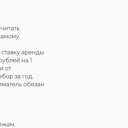
считать
самому.
 ставку аренды
рублей на 1
и от
бор за год.
иматель обязан
ежам.