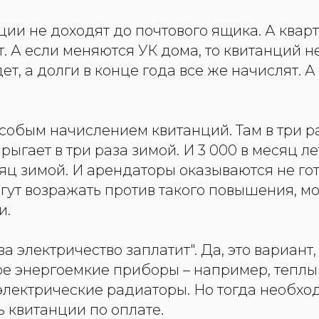
ии не доходят до почтового ящика. А квар
т. А если меняются УК дома, то квитанций н
ет, а долги в конце года все же начислят. 
особым начислением квитанций. Там в три р
рыгает в три раза зимой. И 3 000 в месяц л
сяц зимой. И арендаторы оказываются не го
ут возражать против такого повышения, мо
и.
за электричество заплатит". Да, это вариант
ре энергоемкие приборы – например, теплы
электрические радиаторы. Но тогда необхо
 квитанции по оплате.