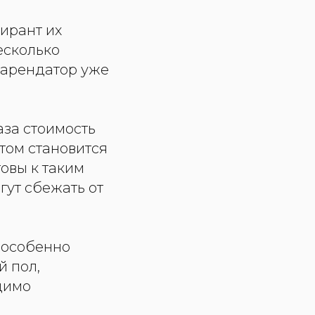
тирант их
есколько
А арендатор уже
аза стоимость
етом становится
товы к таким
гут сбежать от
, особенно
й пол,
димо