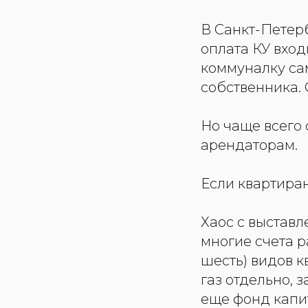
В Санкт-Петер
оплата КУ вход
коммуналку са
собственника. 
Но чаще всего
арендаторам.
Если квартиран
Хаос с выстав
многие счета р
шесть) видов к
газ отдельно, з
еще фонд капи