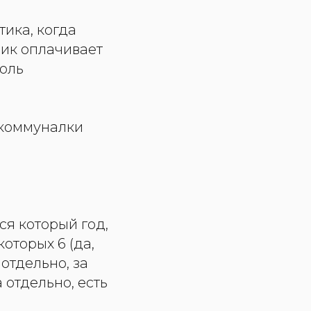
ика, когда
ник оплачивает
роль
 коммуналки
я который год,
которых 6 (да,
отдельно, за
 отдельно, есть