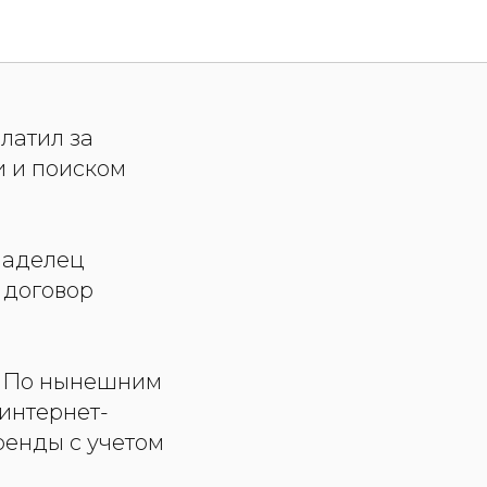
услуги:
латил за
и и поиском
ладелец
 договор
а. По нынешним
 интернет-
ренды с учетом